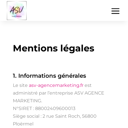
a
Mentions légales
1. Informations générales
Le site
asv-agencemarketing.fr
est
administré par l’entreprise ASV AGENCE
MARKETING.
N°SIRET :
88002409600013
Siège social : 2 rue Saint Roch, 56800
Ploërmel